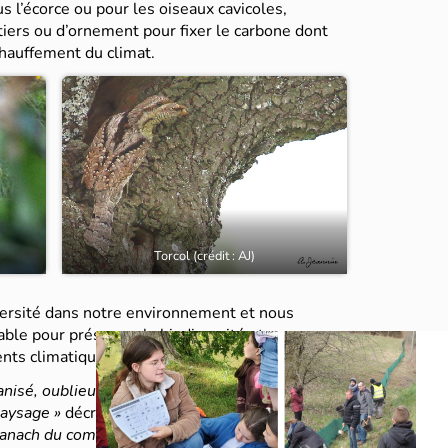
s l’écorce ou pour les oiseaux cavicoles,
tiers ou d’ornement pour fixer le carbone dont
chauffement du climat.
Torcol (crédit : AJ)
versité dans notre environnement et nous
able pour préserver la biodiversité et pour
nts climatiques en cours.
sé, oublieux des flores, … fier des progrès
paysage »
décrit par Aldo Leopold, forestier
nach du comté des sables
. Il ajoutait
« il serait