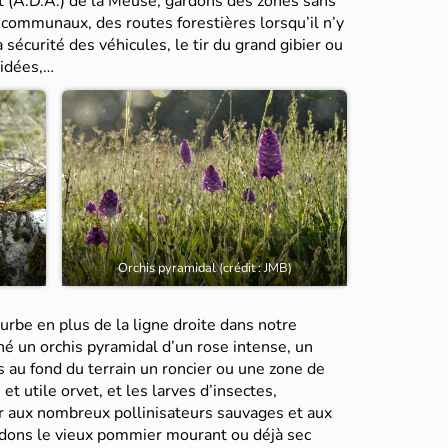
A.D.A.) de la Meuse, gardons des zones sans
 communaux, des routes forestières lorsqu’il n’y
a sécurité des véhicules, le tir du grand gibier ou
hidées,…
Orchis pyramidal (crédit : JMB)
urbe en plus de la ligne droite dans notre
né un orchis pyramidal d’un rose intense, un
 au fond du terrain un roncier ou une zone de
et utile orvet, et les larves d’insectes,
ar aux nombreux pollinisateurs sauvages et aux
ardons le vieux pommier mourant ou déjà sec